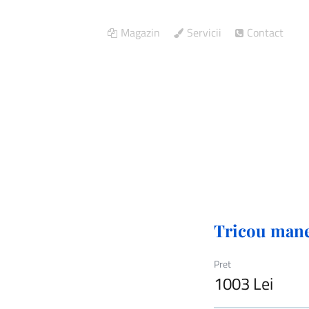
Magazin
Servicii
Contact
te
/
Tricou maneca lunga asistenta 
Tricou manec
Pret
1003 Lei