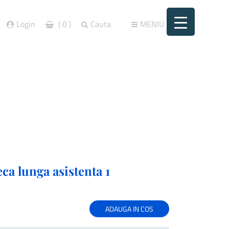
Login
( 0 )
Cauta
MENIU
1
a lunga asistenta 1
ADAUGA IN COS