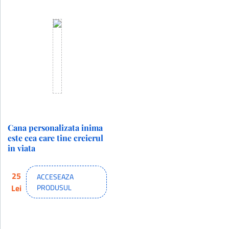
Cana personalizata inima
este cea care tine creierul
in viata
25
ACCESEAZA
Lei
PRODUSUL