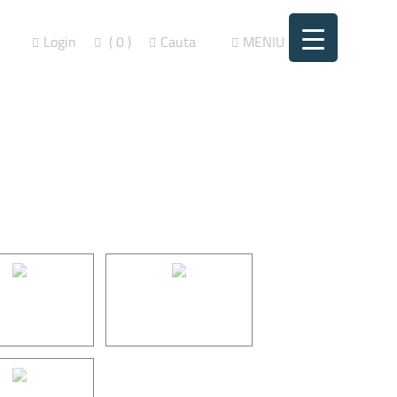
Login
( 0 )
Cauta
MENIU
 PREZENTARE
CALENDARE PERSONALIZATE