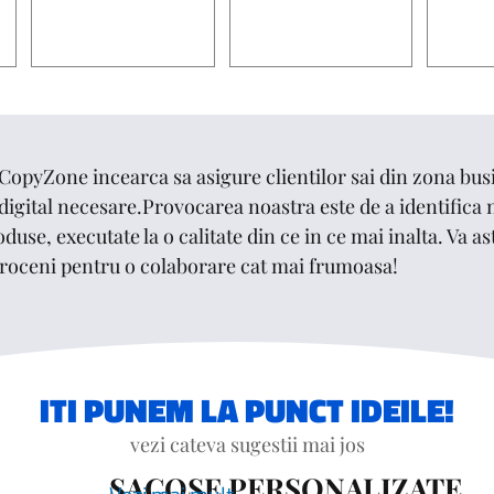
STICKERE / AUTOCOLANT /
E
CARTI VIZITA
AGENDE
ETICHETE
one incearca sa asigure clientilor sai din zona busi
digital necesare.Provocarea noastra este de a identifica n
duse, executate la o calitate din ce in ce mai inalta. Va 
troceni pentru o colaborare cat mai frumoasa!
ITI PUNEM LA PUNCT IDEILE!
vezi cateva sugestii mai jos
SACOSE PERSONALIZATE