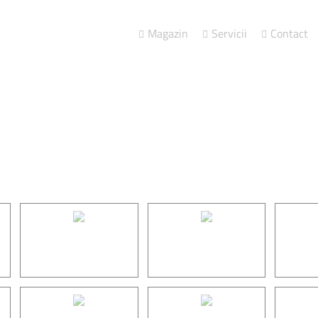
Magazin
Servicii
Contact
BROSURI / CATALOAGE
AFISE / POSTERE
MAPE