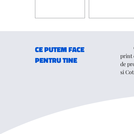
FOI CU ANTET
FELICITARI / CARTI POSTAL
CE PUTEM FACE
CopyZ
print 
PENTRU TINE
de pro
si Co