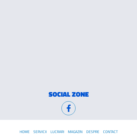
Tricou asistente medicale 1
50 Lei
Adauga in cos
VEZI TOATE PRODUSELE
SOCIAL ZONE
HOME
SERVICII
LUCRARI
MAGAZIN
DESPRE
CONTACT