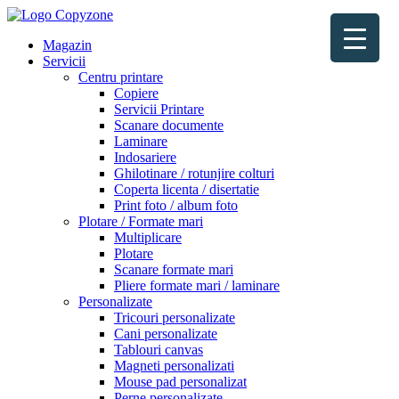
Magazin
Servicii
Centru printare
Copiere
Servicii Printare
Scanare documente
Laminare
▼
Indosariere
Ghilotinare / rotunjire colturi
Coperta licenta / disertatie
Print foto / album foto
Plotare / Formate mari
Multiplicare
Plotare
Scanare formate mari
Pliere formate mari / laminare
▼
Personalizate
Tricouri personalizate
Cani personalizate
Tablouri canvas
Magneti personalizati
Mouse pad personalizat
Perne personalizate