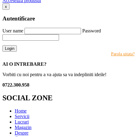
Acceseaza produsul
x
Autentificare
User name
Password
Login
Parola uitata?
AI O INTREBARE?
Vorbiti cu noi pentru a va ajuta sa va indepliniti ideile!
0722.300.958
SOCIAL ZONE
Home
Servicii
Lucrari
Magazin
Despre