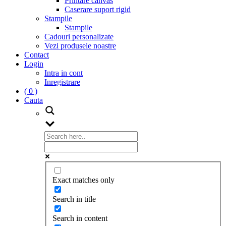
Printare canvas
Caserare suport rigid
Stampile
Stampile
Cadouri personalizate
Vezi produsele noastre
Contact
Login
Intra in cont
Inregistrare
( 0 )
Cauta
Exact matches only
Search in title
Search in content