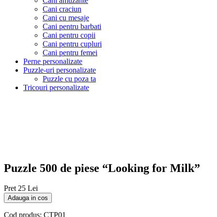
Cani amuzante
Cani craciun
Cani cu mesaje
Cani pentru barbati
Cani pentru copii
Cani pentru cupluri
Cani pentru femei
Perne personalizate
Puzzle-uri personalizate
Puzzle cu poza ta
Tricouri personalizate
Puzzle 500 de piese “Looking for Milk”
Pret
25 Lei
Adauga in cos
Cod produs: CTP01