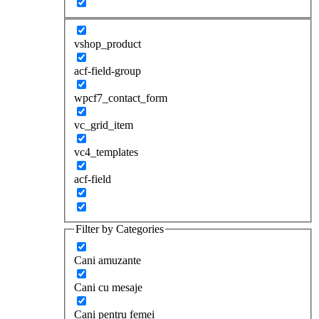
vshop_product
acf-field-group
wpcf7_contact_form
vc_grid_item
vc4_templates
acf-field
Filter by Categories
Cani amuzante
Cani cu mesaje
Cani pentru femei