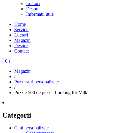
Lucrari
Despre
Informatii utile
Home
Servicii
Lucrari
Magazin
Despre
Contact
( 0 )
Magazin
/
Puzzle-uri personalizate
/
Puzzle 500 de piese “Looking for Milk”
Categorii
Cani personalizate