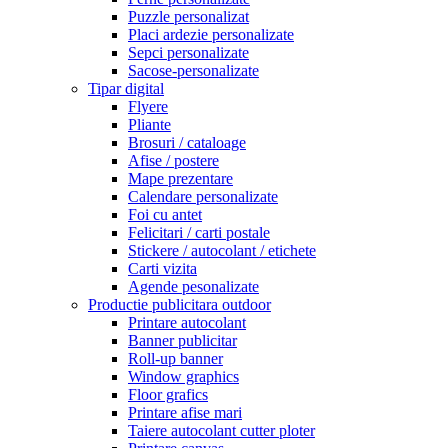
Puzzle personalizat
Placi ardezie personalizate
Sepci personalizate
Sacose-personalizate
Tipar digital
Flyere
Pliante
Brosuri / cataloage
Afise / postere
Mape prezentare
Calendare personalizate
Foi cu antet
Felicitari / carti postale
Stickere / autocolant / etichete
Carti vizita
Agende pesonalizate
Productie publicitara outdoor
Printare autocolant
Banner publicitar
Roll-up banner
Window graphics
Floor grafics
Printare afise mari
Taiere autocolant cutter ploter