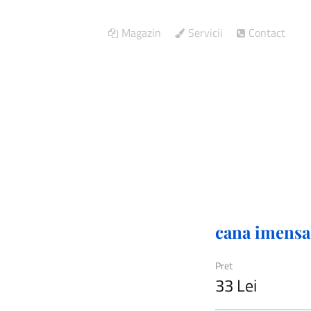
Magazin
Servicii
Contact
mei
/
cana imensa
cana imensa
Pret
33 Lei