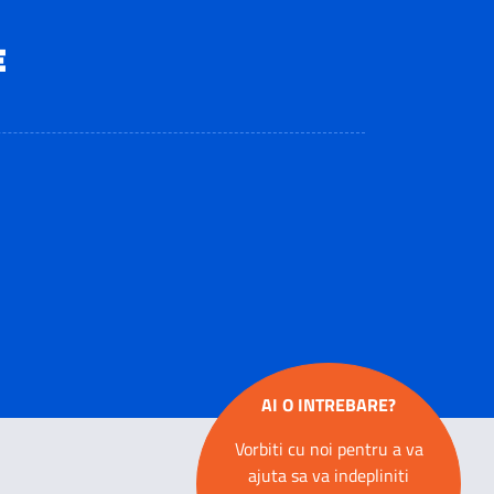
E
AI O INTREBARE?
Vorbiti cu noi pentru a va
ajuta sa va indepliniti