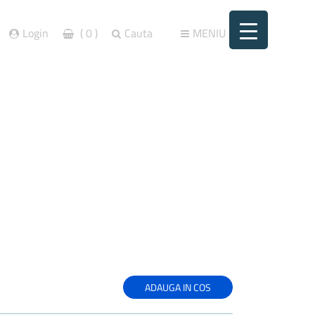
Login
( 0 )
Cauta
MENIU
ADAUGA IN COS