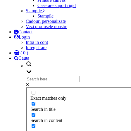
Printare canvas
Caserare suport rigid
Stampile
Stampile
Cadouri personalizate
Vezi produsele noastre
Contact
Login
Intra in cont
Inregistrare
( 0 )
Cauta
Exact matches only
Search in title
Search in content