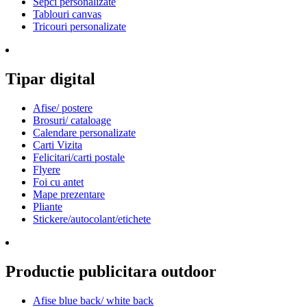
Sepci personalizate
Tablouri canvas
Tricouri personalizate
Tipar digital
Afise/ postere
Brosuri/ cataloage
Calendare personalizate
Carti Vizita
Felicitari/carti postale
Flyere
Foi cu antet
Mape prezentare
Pliante
Stickere/autocolant/etichete
Productie publicitara outdoor
Afise blue back/ white back