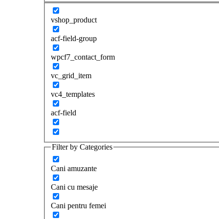
vshop_product
acf-field-group
wpcf7_contact_form
vc_grid_item
vc4_templates
acf-field
Filter by Categories
Cani amuzante
Cani cu mesaje
Cani pentru femei