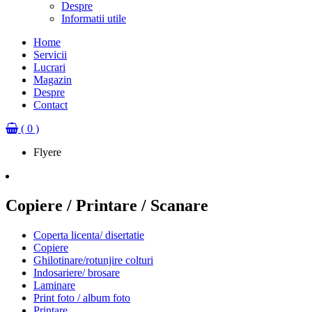
Despre
Informatii utile
Home
Servicii
Lucrari
Magazin
Despre
Contact
( 0 )
Flyere
Copiere / Printare / Scanare
Coperta licenta/ disertatie
Copiere
Ghilotinare/rotunjire colturi
Indosariere/ brosare
Laminare
Print foto / album foto
Printare