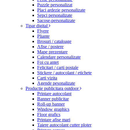
Puzzle personalizat
Placi ardezie personalizate
Sepci personalizate
Sacose-personalizate
Tipar digital
Flyere
Pliante
Brosuri / cataloage
Afise / postere
Mape prezentare
Calendare personalizate
Foi cu antet
Felicitari / carti postale
Stickere / autocolant / etichete
Carti vizita
Agende pesonalizate
Productie publicitara outdoor
Printare autocolant
Banner publicitar
Roll-up banner
Window graphics
Floor grafics
Printare afise mari
Taiere autocolant cutter ploter