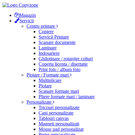
Magazin
Servicii
Centru printare
Copiere
Servicii Printare
Scanare documente
Laminare
▼
Indosariere
Ghilotinare / rotunjire colturi
Coperta licenta / disertatie
Print foto / album foto
Plotare / Formate mari
Multiplicare
Plotare
Scanare formate mari
Pliere formate mari / laminare
▼
Personalizate
Tricouri personalizate
Cani personalizate
Tablouri canvas
Magneti personalizati
Mouse pad personalizat
Perne personalizate