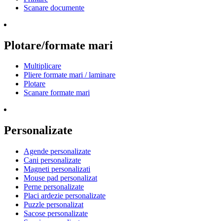
Scanare documente
Plotare/formate mari
Multiplicare
Pliere formate mari / laminare
Plotare
Scanare formate mari
Personalizate
Agende personalizate
Cani personalizate
Magneti personalizati
Mouse pad personalizat
Perne personalizate
Placi ardezie personalizate
Puzzle personalizat
Sacose personalizate