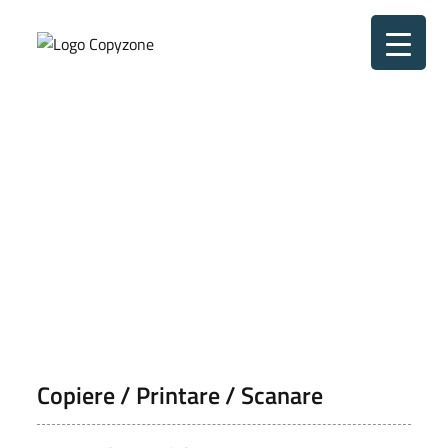
Home
Servicii
Lucrari
Magazin
Despre
Contact
Plotare
Copiere / Printare / Scanare